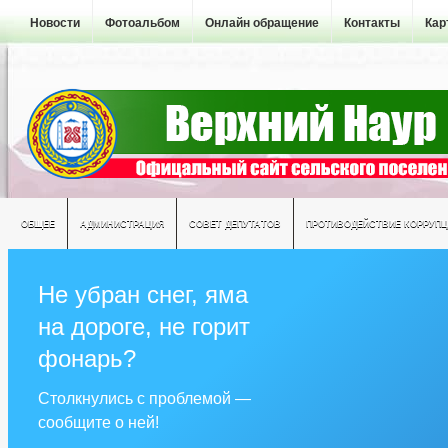
Новости
Фотоальбом
Онлайн обращение
Контакты
Кар
ОБЩЕЕ
АДМИНИСТРАЦИЯ
СОВЕТ ДЕПУТАТОВ
ПРОТИВОДЕЙСТВИЕ КОРРУПЦ
Не убран снег, яма
на дороге, не горит
фонарь?
Столкнулись с проблемой —
сообщите о ней!