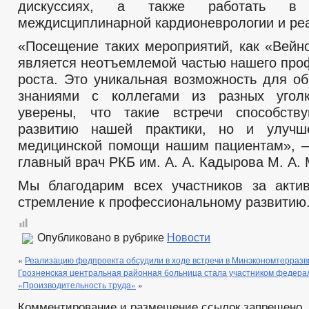
дискуссиях, а также работать в
междисциплинарной кардионеврологии и ре
«Посещение таких мероприятий, как «Вейно
является неотъемлемой частью нашего про
роста. Это уникальная возможность для о
знаниями с коллегами из разных уго
уверены, что такие встречи способств
развитию нашей практики, но и улучш
медицинской помощи нашим пациентам», 
главный врач РКБ им. А. А. Кадырова М. А.
Мы благодарим всех участников за акти
стремление к профессиональному развитию
Опубликовано в рубрике
Новости
«
Реализацию федпроекта обсудили в ходе встречи в Минэкономтерразв
Грозненская центральная районная больница стала участником федера
«Производительность труда»
»
Комментирование и размещение ссылок запрещено.