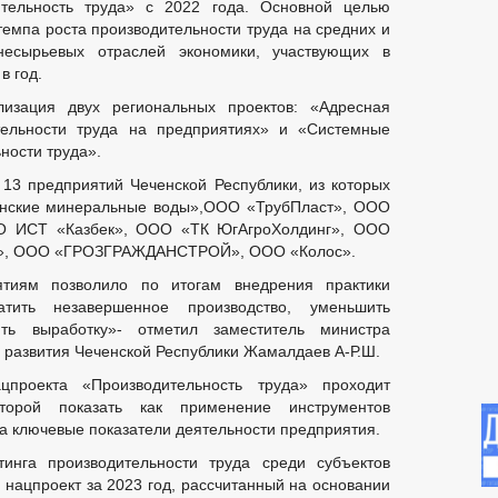
тельность труда» с 2022 года. Основной целью
темпа роста производительности труда на средних и
несырьевых отраслей экономики, участвующих в
в год.
изация двух региональных проектов: «Адресная
ельности труда на предприятиях» и «Системные
ности труда».
13 предприятий Чеченской Республики, из которых
нские минеральные воды»,ООО «ТрубПласт», ООО
АО ИСТ «Казбек», ООО «ТК ЮгАгроХолдинг», ООО
т», ООО «ГРОЗГРАЖДАНСТРОЙ», ООО «Колос».
ятиям позволило по итогам внедрения практики
атить незавершенное производство, уменьшить
ть выработку»- отметил заместитель министра
о развития Чеченской Республики Жамалдаев А-Р.Ш.
проекта «Производительность труда» проходит
торой показать как применение инструментов
на ключевые показатели деятельности предприятия.
инга производительности труда среди субъектов
 нацпроект за 2023 год, рассчитанный на основании