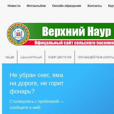
Новости
Фотоальбом
Онлайн обращение
Контакты
Кар
ОБЩЕЕ
АДМИНИСТРАЦИЯ
СОВЕТ ДЕПУТАТОВ
ПРОТИВОДЕЙСТВИЕ КОРРУПЦ
Не убран снег, яма
на дороге, не горит
фонарь?
Столкнулись с проблемой —
сообщите о ней!