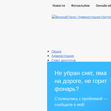
Новости
Фотоальбом
Онлайн о
Общее
Администрация
Совет депутатов
Противодействие коррупции
Правовые акты
Не убран снег, яма
Бюджет
Муниципальные услуги
на дороге, не горит
Прием граждан
фонарь?
Столкнулись с проблемой —
сообщите о ней!