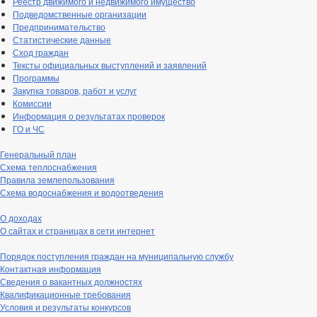
Реестр движимого и недвижимого имущество
Подведомственные организации
Предпринимательство
Статистические данные
Сход граждан
Тексты официальных выступлений и заявлений
Программы
Закупка товаров, работ и услуг
Комиссии
Информация о результатах проверок
ГО и ЧС
Генеральный план
Схема теплоснабжения
Правила землепользования
Схема водоснабжения и водоотведения
О доходах
О сайтах и страницах в сети интернет
Порядок поступления граждан на муниципальную службу
Контактная информация
Сведения о вакантных должностях
Квалификационные требования
Условия и результаты конкурсов