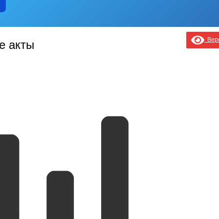
Верс
е акты