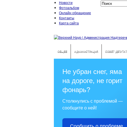
Новости
Фотоальбом
Онлайн обращение
Контакты
Карта сайта
ОБЩЕЕ
АДМИНИСТРАЦИЯ
СОВЕТ ДЕПУТА
Не убран снег, яма
на дороге, не горит
фонарь?
Столкнулись с проблемой —
сообщите о ней!
Сообщить о проблеме