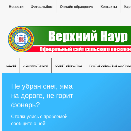
Новости
Фотоальбом
Онлайн обращение
Контакты
Кар
ОБЩЕЕ
АДМИНИСТРАЦИЯ
СОВЕТ ДЕПУТАТОВ
ПРОТИВОДЕЙСТВИЕ КОРРУПЦ
Не убран снег, яма
на дороге, не горит
фонарь?
Столкнулись с проблемой —
сообщите о ней!